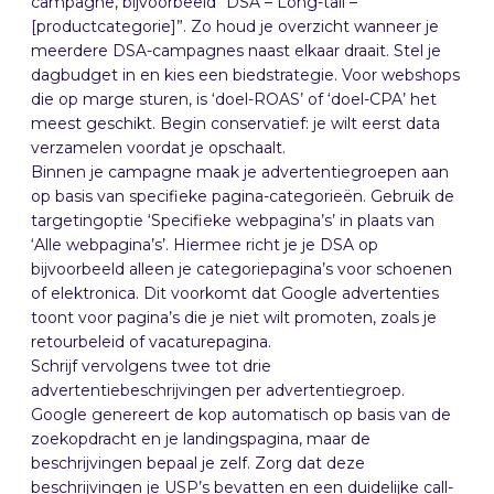
campagne, bijvoorbeeld “DSA – Long-tail –
[productcategorie]”. Zo houd je overzicht wanneer je
meerdere DSA-campagnes naast elkaar draait. Stel je
dagbudget in en kies een biedstrategie. Voor webshops
die op marge sturen, is ‘doel-ROAS’ of ‘doel-CPA’ het
meest geschikt. Begin conservatief: je wilt eerst data
verzamelen voordat je opschaalt.
Binnen je campagne maak je advertentiegroepen aan
op basis van specifieke pagina-categorieën. Gebruik de
targetingoptie ‘Specifieke webpagina’s’ in plaats van
‘Alle webpagina’s’. Hiermee richt je je DSA op
bijvoorbeeld alleen je categoriepagina’s voor schoenen
of elektronica. Dit voorkomt dat Google advertenties
toont voor pagina’s die je niet wilt promoten, zoals je
retourbeleid of vacaturepagina.
Schrijf vervolgens twee tot drie
advertentiebeschrijvingen per advertentiegroep.
Google genereert de kop automatisch op basis van de
zoekopdracht en je landingspagina, maar de
beschrijvingen bepaal je zelf. Zorg dat deze
beschrijvingen je USP’s bevatten en een duidelijke call-