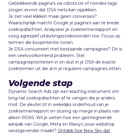
Geblokkeerde pagina’s via robots.txt of noindex-tags
zorgen ervoor dat DSA niets kan oppikken.
Je ziet veel klikken maar geen conversies?
Waarschijnlijk matcht Google je pagina’s aan te brede
zoekopdrachten. Analyseer je zoektermenrapport en
voeg agressief uitsluitingszoekwoorden toe. Focus op
termen die koopintentie tonen.
Je DSA concurreert met bestaande campagnes? Dit is
een veelvoorkomend probleem. Stel
campagneprioriteiten in en sluit in je DSA de exacte
zoektermen uit die al in je reguliere campagnes zitten.
Volgende stap
Dynamic Search Ads zijn een krachtig instrument om
long-tail zoekopdrachten af te vangen die je anders
mist. De sleutel zit in wekelijks onderhoud van je
zoektermenrapport en sturing op marge in plaats van
alleen ROAS. Wil je weten hoe een geïntegreerde
aanpak van Google, Meta en Klaviyo jouw webshop
winstgevender maakt?
Ontdek hoe New Sky dat