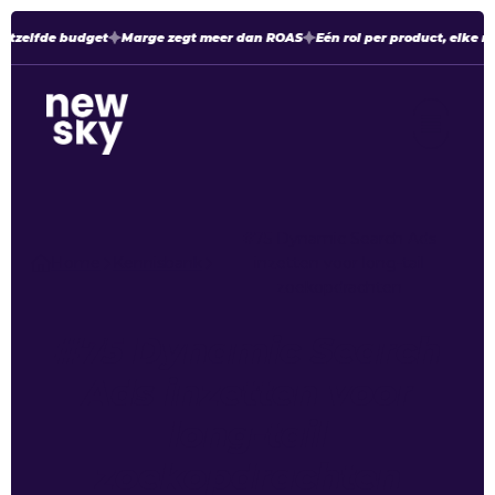
etzelfde budget
Marge zegt meer dan ROAS
Eén rol per product, elke m
#75 Dynamic Search Ads
Home
Kennisbank
inzetten voor long-tail
zoekopdrachten
#75 Dynamic Search
Ads inzetten voor
long-tail
zoekopdrachten