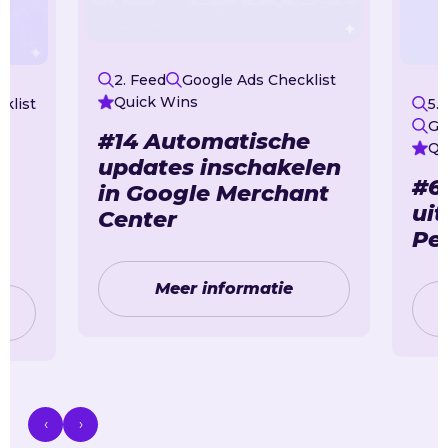
2. Feed
Google Ads Checklist
Quick Wins
klist
5.
Go
#14 Automatische
Qu
updates inschakelen
#6
in Google Merchant
uit
Center
Pe
Meer informatie
‹
›