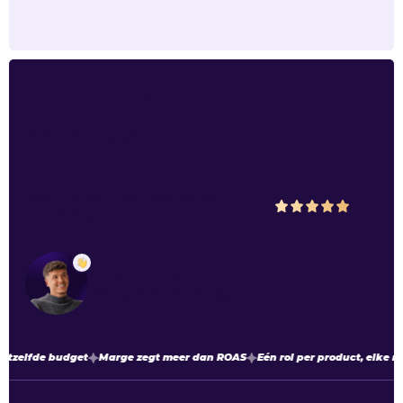
Je
advertenties
draaien.
Maar wat leveren ze
écht op
?
We scoren een
5
op
Google
met
48
5.0
beoordelingen
Luuk Vonk
Ads specialist & Eigenaar
etzelfde budget
Marge zegt meer dan ROAS
Eén rol per product, elke m