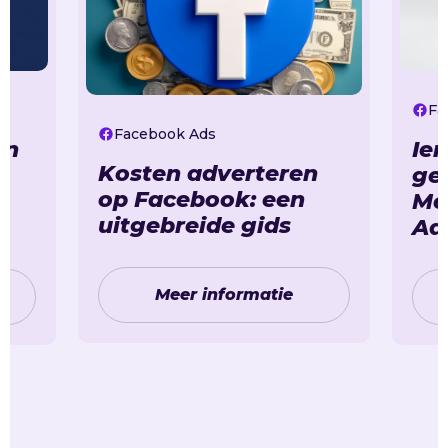
Fa
Facebook Ads
en
Ie
Kosten adverteren
ge
op Facebook: een
Me
uitgebreide gids
Ad
Meer informatie