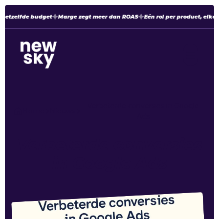
hetzelfde budget
Marge zegt meer dan ROAS
Eén rol per product, elke 
Verbeterde conversies in Google
Home
Nieuws
Ads
Verbeterde conversies
in Google Ads