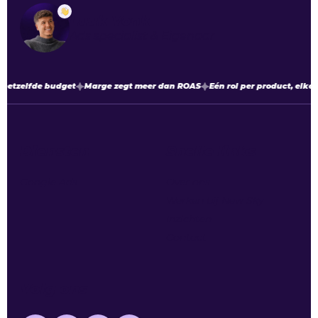
Luuk Vonk
Ads specialist & Eigenaar
hetzelfde budget
Marge zegt meer dan ROAS
Eén rol per product, elke 
Diensten
Snelle links
Google Ads
Over ons
Werken bij New Sky
Inzichten
Contact
Volg ons