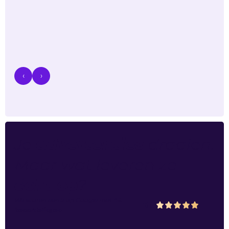
‹
›
Je
advertenties
draaien.
Maar wat leveren ze
écht op
?
We scoren een
5
op
Google
met
48
5.0
beoordelingen