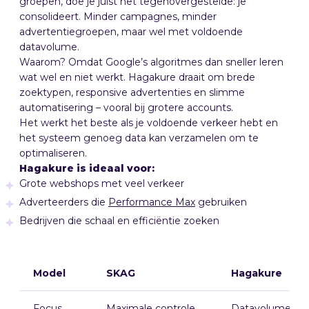
groepen, doe je juist het tegenovergestelde: je
consolideert. Minder campagnes, minder
advertentiegroepen, maar wel met voldoende
datavolume.
Waarom? Omdat Google’s algoritmes dan sneller leren
wat wel en niet werkt. Hagakure draait om brede
zoektypen, responsive advertenties en slimme
automatisering – vooral bij grotere accounts.
Het werkt het beste als je voldoende verkeer hebt en
het systeem genoeg data kan verzamelen om te
optimaliseren.
Hagakure is ideaal voor:
Grote webshops met veel verkeer
Adverteerders die
Performance Max
gebruiken
Bedrijven die schaal en efficiëntie zoeken
Model
SKAG
Hagakure
Focus
Maximale controle
Datavolume &