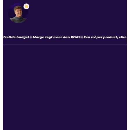
Luuk Vonk
Ads specialist & Eigenaar
etzelfde budget
Marge zegt meer dan ROAS
Eén rol per product, elke m
Diensten
Snelle links
Google Ads
Over ons
Werken bij New Sky
Inzichten
Contact
Volg ons