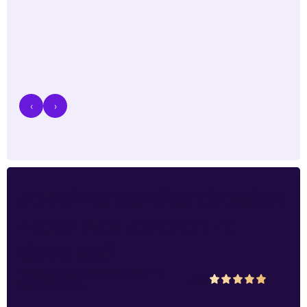
‹
›
Je
advertenties
draaien.
Maar wat leveren ze
écht op
?
We scoren een
5
op
Google
met
48
5.0
beoordelingen