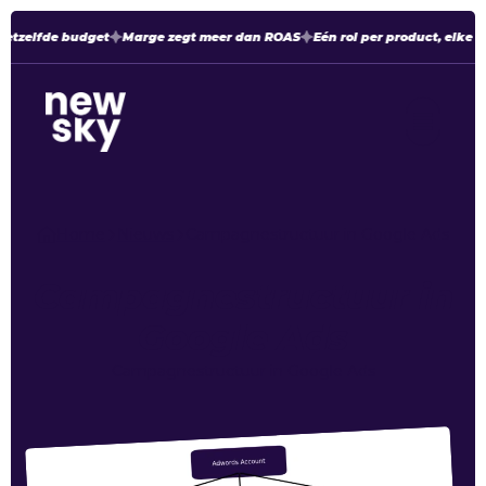
etzelfde budget
Marge zegt meer dan ROAS
Eén rol per product, elke m
Home
Nieuws
Campagnestructuur in Google Ads
Campagnestructuur in
Google Ads
Campagnestructuur in Google Ads