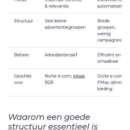
& relevantie
automatisering
Structuur
Veel kleine
Brede
advertentiegroepen
groepen,
weinig
campagnes
Beheer
Arbeidsintensief
Efficiënt en
schaalbaar
Geschikt
Niche e-com,
lokaal
,
Grote e-com,
voor
B2B
PMax, slimme
bieding
Waarom een goede
structuur essentieel is