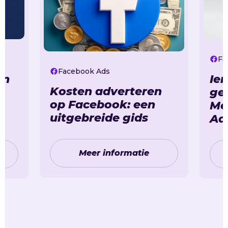
Fa
Facebook Ads
en
Ie
Kosten adverteren
ge
op Facebook: een
Me
uitgebreide gids
Ad
Meer informatie