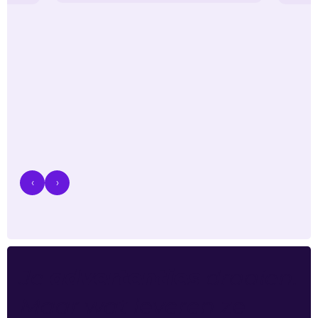
‹
›
Je
advertenties
draaien.
Maar wat leveren ze