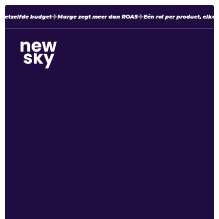
hetzelfde budget
Marge zegt meer dan ROAS
Eén rol per product, elke 
Pieken tijdens Black Friday? Let’s
Home
Nieuws
go!
Pieken tijdens Black
Friday? Let’s go!
Voor e-commerce ondernemers is Black Friday al lang
geen hype meer – het is een keihard verkoopmoment.
Maar zonder goede voorbereiding blijven de resultaten
achter. In deze blog lees je hoe je jouw online