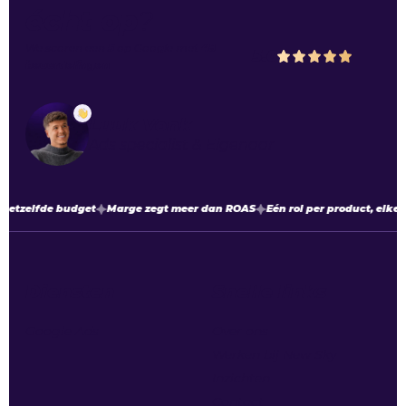
écht op
?
We scoren een
5
op
Google
met
48
5.0
beoordelingen
Luuk Vonk
Ads specialist & Eigenaar
hetzelfde budget
Marge zegt meer dan ROAS
Eén rol per product, elke 
Diensten
Snelle links
Google Ads
Over ons
Werken bij New Sky
Inzichten
Contact