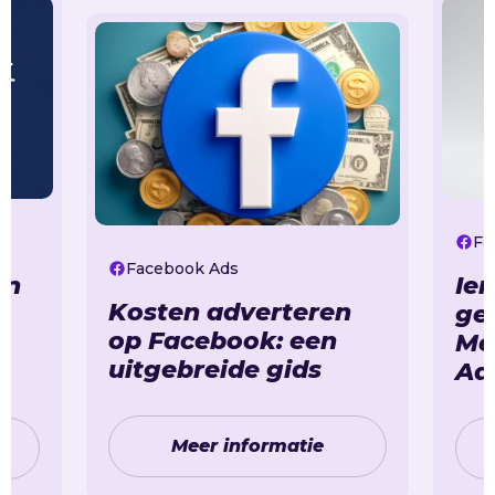
Fa
Facebook Ads
en
Ie
Kosten adverteren
ge
op Facebook: een
Me
uitgebreide gids
Ad
Meer informatie