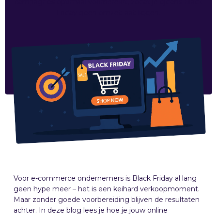
campagnes optimaal voorbereidt, zodat je tijdens Black
Friday geen omzet laat liggen.
Voor e-commerce ondernemers is Black Friday al lang
geen hype meer – het is een keihard verkoopmoment.
Maar zonder goede voorbereiding blijven de resultaten
achter. In deze blog lees je hoe je jouw online