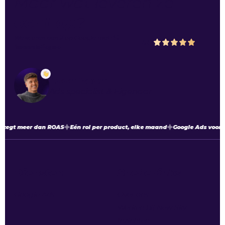
Maar wat leveren ze
écht op
?
We scoren een
5
op
Google
met
48
5.0
beoordelingen
Luuk Vonk
Ads specialist & Eigenaar
egt meer dan ROAS
Eén rol per product, elke maand
Google Ads voor e
Diensten
Snelle links
Google Ads
Over ons
Werken bij New Sky
Inzichten