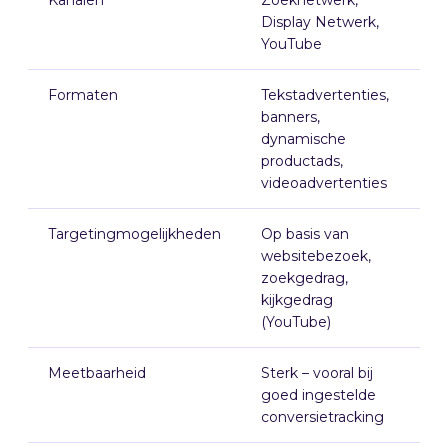
Display Netwerk,
I
YouTube
S
Formaten
Tekstadvertenties,
A
banners,
c
dynamische
c
productads,
videoadvertenties
Targetingmogelijkheden
Op basis van
O
websitebezoek,
s
zoekgedrag,
e
kijkgedrag
v
(YouTube)
k
Meetbaarheid
Sterk – vooral bij
S
goed ingestelde
v
conversietracking
c