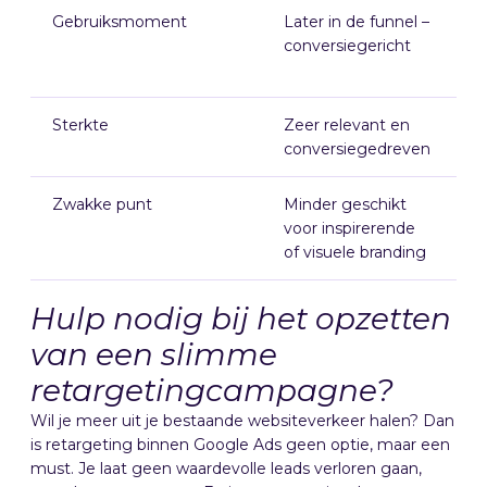
Gebruiksmoment
Later in de funnel –
E
conversiegericht
g
m
Sterkte
Zeer relevant en
V
conversiegedreven
v
Zwakke punt
Minder geschikt
L
voor inspirerende
h
of visuele branding
Hulp nodig bij het opzetten
van een slimme
retargetingcampagne?
Wil je meer uit je bestaande websiteverkeer halen? Dan
is retargeting binnen Google Ads geen optie, maar een
must. Je laat geen waardevolle leads verloren gaan,