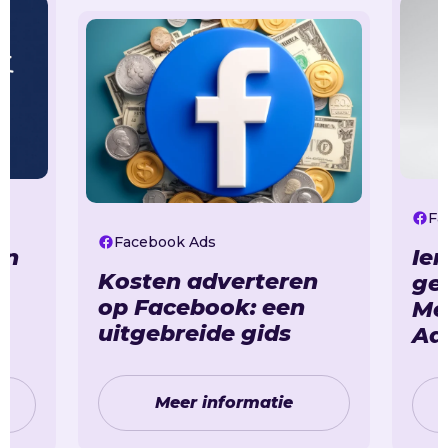
Fa
Facebook Ads
en
Ie
Kosten adverteren
ge
op Facebook: een
Me
uitgebreide gids
Ad
Meer informatie