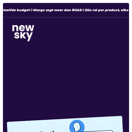
etzelfde budget
Marge zegt meer dan ROAS
Eén rol per product, elke m
Home
Nieuws
Retargetting via Google Ads
Retargetting via
Google Ads
Zo pak je dat aan!