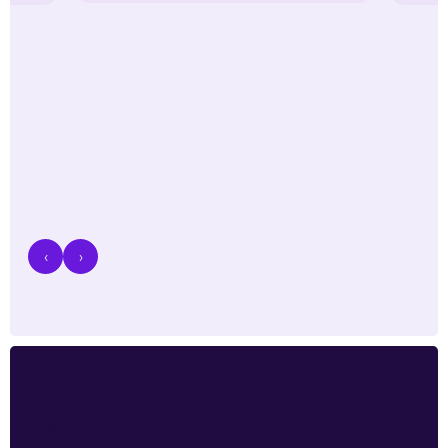
‹
›
Je
advertenties
draaien.
Maar wat leveren ze