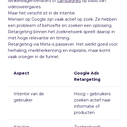
winkelwagenverlaters of
campagnes
op basis van
videoweergaves.
Maar het verschil zit in de intentie.
Mensen op Google zijn vaak actief op zoek. Ze hebben
een probleem of behoefte en zoeken een oplossing.
Retargeting binnen het zoeknetwerk speelt daarop in
met hoge relevantie en timing.
Retargeting via Meta is passiever. Het werkt goed voor
herhaling, merkherkenning en inspiratie, maar komt
vaak vroeger in de funnel.
Aspect
Google Ads
F
Retargeting
R
Intentie van de
Hoog – gebruikers
L
gebruiker
zoeken actief naar
s
informatie of
c
producten
Kanalen
Zoeknetwerk,
F