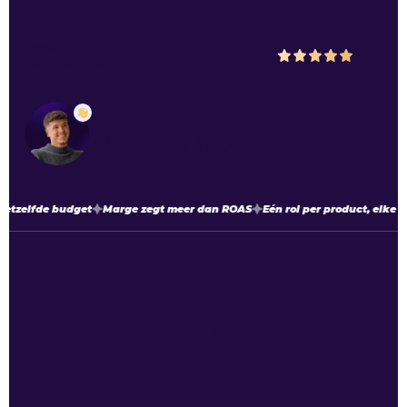
écht op
?
We scoren een
5
op
Google
met
48
5.0
beoordelingen
Luuk Vonk
Ads specialist & Eigenaar
etzelfde budget
Marge zegt meer dan ROAS
Eén rol per product, elke m
Diensten
Snelle links
Google Ads
Over ons
Werken bij New Sky
Inzichten
Contact