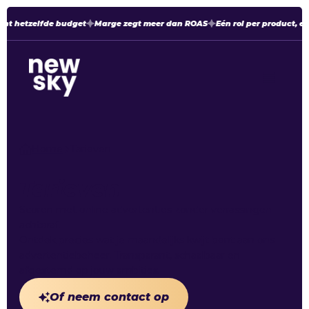
nt hetzelfde budget
Marge zegt meer dan ROAS
Eén rol per product, el
Home
Tarieven
Tarieven
Scoren met online advertenties zonder verrassingen
achteraf.
Ontdek precies wat je maandelijks kwijt bent aan ons
advertentiebeheer. Transparant, schaalbaar en
afgestemd op jouw ambities.
Of neem contact op