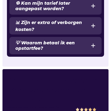
🔁 Kan mijn tarief later
aangepast worden?
📊 Zijn er extra of verborgen
kosten?
💡 Waarom betaal ik een
opstartfee?
Je
advertenties
draaien.
Maar wat leveren ze
écht op
?
We scoren een
5
op
Google
met
48
5.0