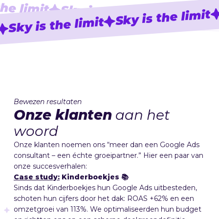
the limit
Sky is the limit
Sky is t
Sky is the limit
Sky is the limit
Bewezen resultaten
Onze klanten
aan het
woord
Onze klanten noemen ons “meer dan een Google Ads
consultant – een échte groeipartner.” Hier een paar van
onze succesverhalen:
Case study:
Kinderboekjes 📚
Sinds dat Kinderboekjes hun Google Ads uitbesteden,
schoten hun cijfers door het dak: ROAS +62% en een
omzetgroei van 113%. We optimaliseerden hun budget