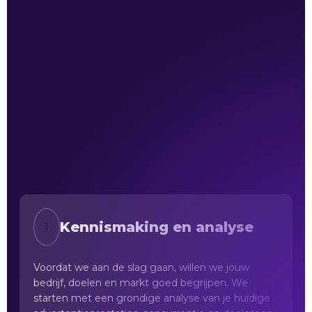
Zo werkt het
Een
Google Ads
specialist
inschakelen als makelaar
Je hebt geen behoefte aan mooie praatjes en vage
beloftes. Wat je wél nodig hebt, is een aanpak die
daadwerkelijk resultaten boekt. Geen verspilde euro’s
meer. Geen doelloze klikken. Wij doen het anders – en
hier is hoe:
Kennismaking en analyse
1
Voordat we aan de slag gaan, willen we jouw
bedrijf, doelen en markt goed begrijpen. We
starten met een grondige analyse van je huidige