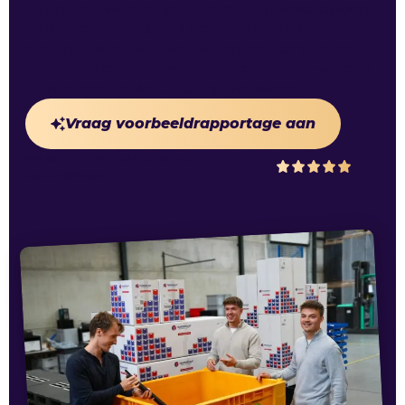
zorgen voor winst op lange termijn? En welke drukken
je rendement structureel omlaag? Die inzichten
brengen focus. Zodat we stoppen met campagnes
voor producten die je winst ondermijnen, en investeert
in producten die klanten terug laten komen.
Vraag voorbeeldrapportage aan
We scoren een
5
op
Google
met
48
5.0
beoordelingen