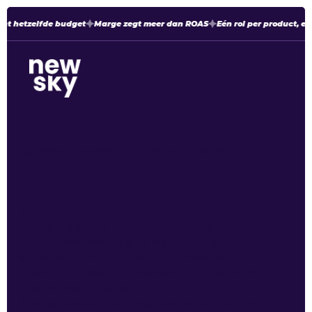
t hetzelfde budget
Marge zegt meer dan ROAS
Eén rol per product, elk
Home
Diensten
LTV Product Analyse
LTV Product Analyse
Sommige producten trekken koopjesjagers aan: ze
bestellen één keer en komen niet meer terug. Andere
producten vormen juist de ingang naar langdurige
klantrelaties, met hoge marge en herhaalgedrag.
Daarom start elke samenwerking met een Product
Lifetime Value Analyse.
Je krijgt antwoord op vragen als: Welke producten