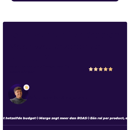
Je
advertenties
draaien.
Maar wat leveren ze
écht op
?
We scoren een
5
op
Google
met
48
5.0
beoordelingen
Luuk Vonk
Ads specialist & Eigenaar
t hetzelfde budget
Marge zegt meer dan ROAS
Eén rol per product, elk