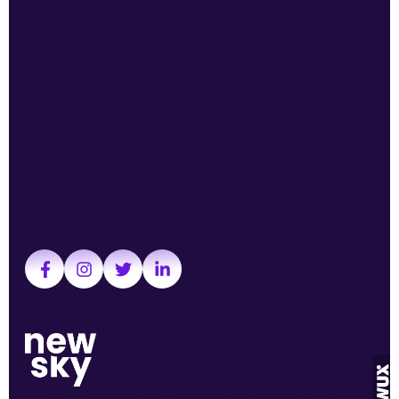
Diensten
Snelle links
Google Ads
Over ons
Werken bij New Sky
Inzichten
Contact
Volg ons
Privacy Policy
Cookie Beleid
Algemene voorwaarden New Sky B.V.