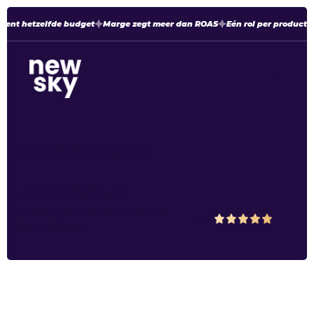
dient hetzelfde budget
Marge zegt meer dan ROAS
Eén rol per product,
Home
Cases
Nuamore
Nuamore
We scoren een
5
op
Google
met
48
5.0
beoordelingen