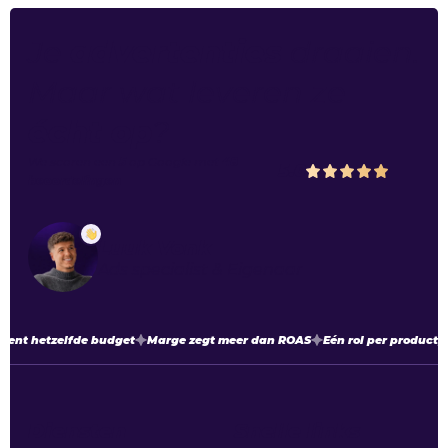
Je
advertenties
draaien.
Maar wat leveren ze
écht op
?
We scoren een
5
op
Google
met
48
5.0
beoordelingen
Luuk Vonk
Ads specialist & Eigenaar
dient hetzelfde budget
Marge zegt meer dan ROAS
Eén rol per product,
Diensten
Snelle links