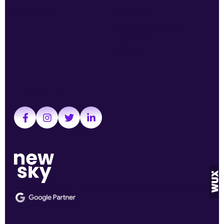
Google Ads
Over ons
Werken bij New Sky
Inzichten
Contact
Volg ons
Privacy Policy
Cookie Beleid
Algemene voorwaarden New Sky B.V.